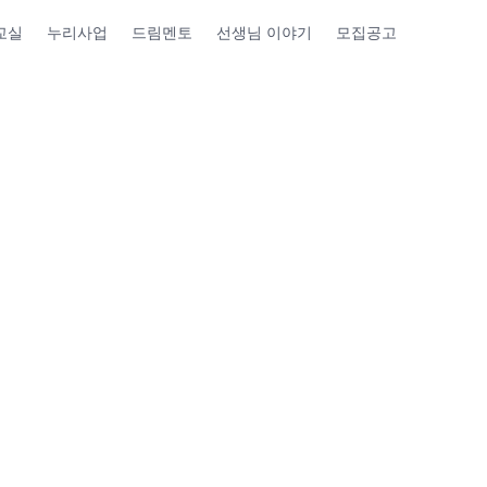
교실
누리사업
드림멘토
선생님 이야기
모집공고