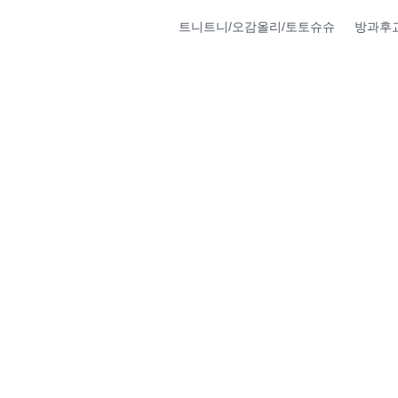
트니트니/오감올리/토토슈슈
방과후